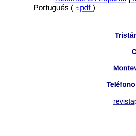
Portugués (
pdf
)
Tristá
C
Montev
Teléfono
revist