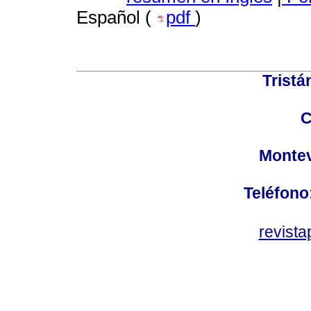
Español (
pdf
)
Tristá
C
Montev
Teléfono
revist