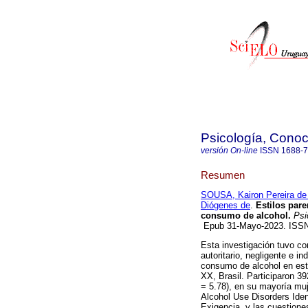
Psicología, Conoc
versión On-line
ISSN
1688-
Resumen
SOUSA, Kairon Pereira de
Diógenes de
.
Estilos pare
consumo de alcohol.
Psi
Epub 31-Mayo-2023. ISS
Esta investigación tuvo com
autoritario, negligente e i
consumo de alcohol en est
XX, Brasil. Participaron 3
= 5.78), en su mayoría muj
Alcohol Use Disorders Iden
Exigencia, y las cuestione