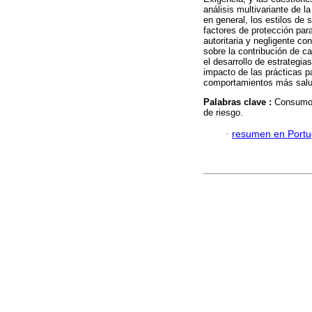
análisis multivariante de
en general, los estilos de 
factores de protección par
autoritaria y negligente co
sobre la contribución de c
el desarrollo de estrategia
impacto de las prácticas p
comportamientos más salu
Palabras clave :
Consumo d
de riesgo.
·
resumen en Port