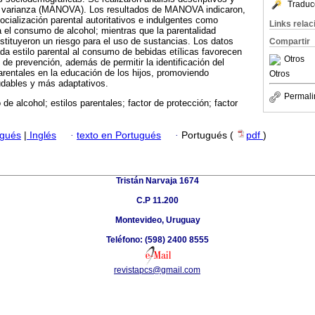
Traduc
 la varianza (MANOVA). Los resultados de MANOVA indicaron,
socialización parental autoritativos e indulgentes como
Links rela
a el consumo de alcohol; mientras que la parentalidad
nstituyeron un riesgo para el uso de sustancias. Los datos
Compartir
ada estilo parental al consumo de bebidas etílicas favorecen
Otros
s de prevención, además de permitir la identificación del
arentales en la educación de los hijos, promoviendo
Otros
dables y más adaptativos.
Permali
e alcohol; estilos parentales; factor de protección; factor
ugués
|
Inglés
·
texto en Portugués
·
Portugués (
pdf
)
Tristán Narvaja 1674
C.P 11.200
Montevideo, Uruguay
Teléfono: (598) 2400 8555
revistapcs@gmail.com