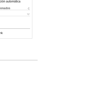
ción automática
cionados
nk