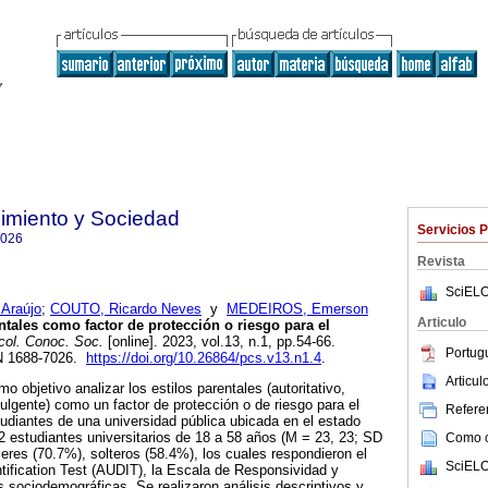
imiento y Sociedad
Servicios 
7026
Revista
SciELO
 Araújo
;
COUTO, Ricardo Neves
y
MEDEIROS, Emerson
Articulo
ntales como factor de protección o riesgo para el
col. Conoc. Soc.
[online]. 2023, vol.13, n.1, pp.54-66.
Portug
N 1688-7026.
https://doi.org/10.26864/pcs.v13.n1.4
.
Articu
o objetivo analizar los estilos parentales (autoritativo,
ndulgente) como un factor de protección o de riesgo para el
Referen
udiantes de una universidad pública ubicada en el estado
92 estudiantes universitarios de 18 a 58 años (M = 23, 23; SD
Como ci
eres (70.7%), solteros (58.4%), los cuales respondieron el
SciELO
tification Test (AUDIT), la Escala de Responsividad y
s sociodemográficas. Se realizaron análisis descriptivos y