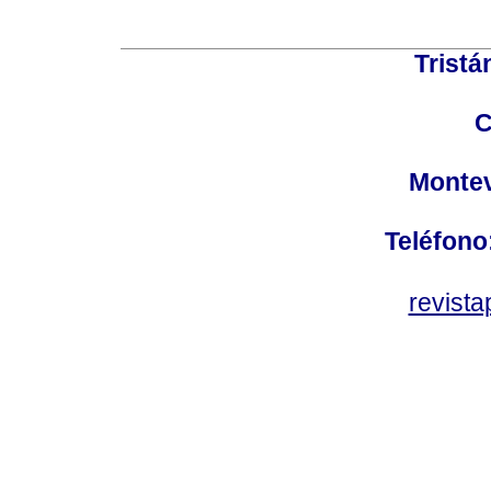
Tristá
C
Montev
Teléfono
revist