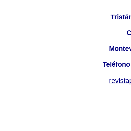
Tristá
C
Montev
Teléfono
revist