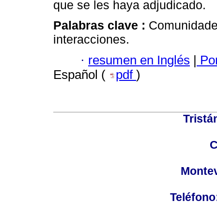
que se les haya adjudicado.
Palabras clave :
Comunidades
interacciones.
·
resumen en Inglés
|
Por
Español (
pdf
)
Tristá
C
Montev
Teléfono