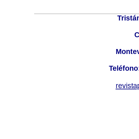
Tristá
C
Montev
Teléfono
revist