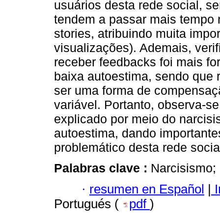
usuários desta rede social, se
tendem a passar mais tempo n
stories, atribuindo muita impo
visualizações). Ademais, verif
receber feedbacks foi mais fo
baixa autoestima, sendo que r
ser uma forma de compensaçã
variável. Portanto, observa-s
explicado por meio do narcis
autoestima, dando importantes
problemático desta rede socia
Palabras clave :
Narcisismo;
·
resumen en Español
|
I
Portugués (
pdf
)