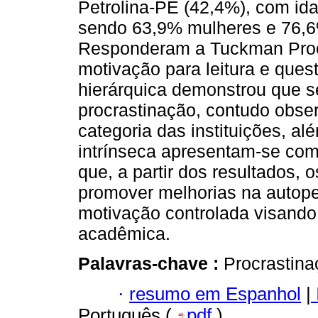
Petrolina-PE (42,4%), com id
sendo 63,9% mulheres e 76,6%
Responderam a Tuckman Procr
motivação para leitura e que
hierárquica demonstrou que s
procrastinação, contudo obse
categoria das instituições, a
intrínseca apresentam-se com
que, a partir dos resultados,
promover melhorias na autop
motivação controlada visando 
acadêmica.
Palavras-chave :
Procrastina
·
resumo em Espanhol
|
Português (
pdf
)