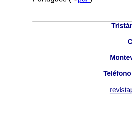
Tristá
C
Montev
Teléfono
revist