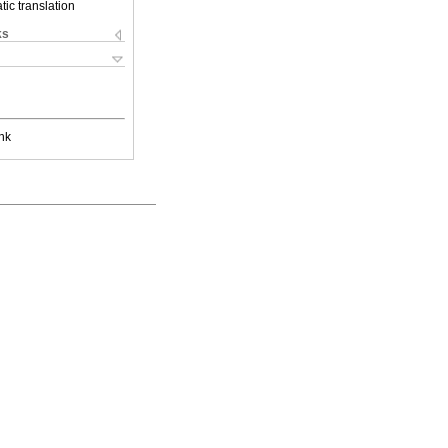
ic translation
ks
nk