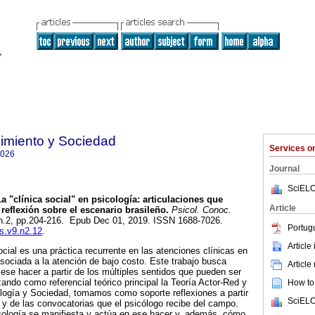
imiento y Sociedad
Services 
7026
Journal
SciELO
a "clínica social" en psicología: articulaciones que
Article
reflexión sobre el escenario brasileño.
Psicol. Conoc.
, n.2, pp.204-216. Epub Dec 01, 2019. ISSN 1688-7026.
Portug
cs.v9.n2.12
.
Article
ocial es una práctica recurrente en las atenciones clínicas en
sociada a la atención de bajo costo. Este trabajo busca
Article
 ese hacer a partir de los múltiples sentidos que pueden ser
zando como referencial teórico principal la Teoría Actor-Red y
How to 
logía y Sociedad, tomamos como soporte reflexiones a partir
SciELO
s y de las convocatorias que el psicólogo recibe del campo.
logía se manifiesta y actúa en ese hacer y, además, cómo