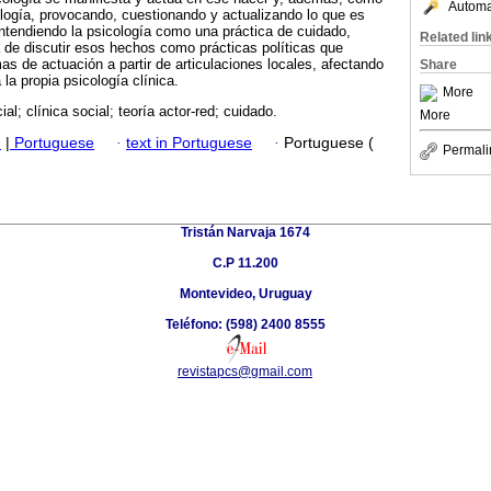
Automat
logía, provocando, cuestionando y actualizando lo que es
Entendiendo la psicología como una práctica de cuidado,
Related lin
 de discutir esos hechos como prácticas políticas que
as de actuación a partir de articulaciones locales, afectando
Share
la propia psicología clínica.
More
al; clínica social; teoría actor-red; cuidado.
More
h
|
Portuguese
·
text in Portuguese
·
Portuguese (
Permali
Tristán Narvaja 1674
C.P 11.200
Montevideo, Uruguay
Teléfono: (598) 2400 8555
revistapcs@gmail.com