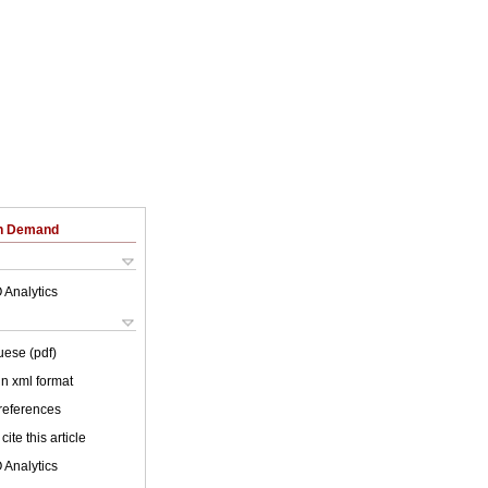
on Demand
 Analytics
uese (pdf)
 in xml format
 references
cite this article
 Analytics