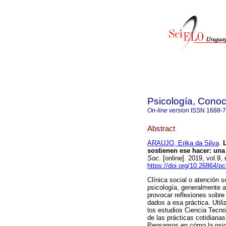
Psicología, Conoc
On-line version
ISSN
1688-
Abstract
ARAUJO, Erika da Silva
.
L
sostienen ese hacer: una 
Soc.
[online]. 2019, vol.9
https://doi.org/10.26864/p
Clínica social o atención s
psicología, generalmente a
provocar reflexiones sobre
dados a esa práctica. Utili
los estudios Ciencia Tecno
de las prácticas cotidiana
Pensamos en cómo la psico