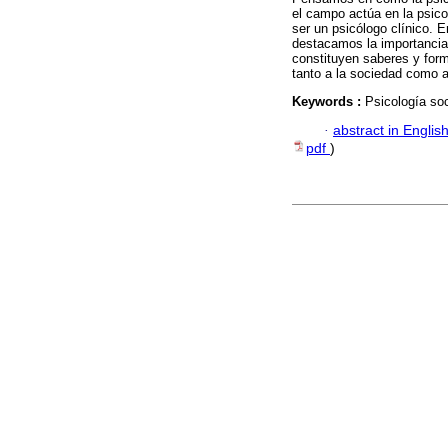
el campo actúa en la psico
ser un psicólogo clínico. 
destacamos la importancia
constituyen saberes y form
tanto a la sociedad como a 
Keywords :
Psicología soci
·
abstract in Englis
pdf
)