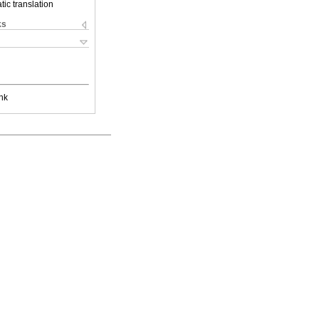
ic translation
ks
nk