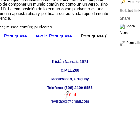
Automat
do de componer un mundo común no como un universo, sino
2011). La composición de lo común como pluriverso es una
Related lin
én una apuesta ética y política a ser activada repetidamente
rencia.
Share
More
es; mundo común; pluriverso.
More
h
|
Portuguese
·
text in Portuguese
·
Portuguese (
Permali
Tristán Narvaja 1674
C.P 11.200
Montevideo, Uruguay
Teléfono: (598) 2400 8555
revistapcs@gmail.com