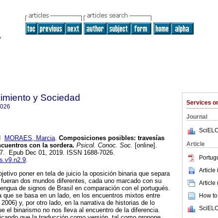
imiento y Sociedad
Services 
7026
Journal
SciELO
d
MORAES, Marcia
.
Composiciones posibles: travesías
Article
ncuentros con la sordera.
Psicol. Conoc. Soc.
[online].
167. Epub Dec 01, 2019. ISSN 1688-7026.
Portug
cs.v9.n2.9
.
Article
jetivo poner en tela de juicio la oposición binaria que separa
 fueran dos mundos diferentes, cada uno marcado con su
Article
a lengua de signos de Brasil en comparación con el portugués.
a que se basa en un lado, en los encuentros mixtos entre
How to 
2006) y, por otro lado, en la narrativa de historias de lo
SciELO
que el binarismo no nos lleva al encuentro de la diferencia.
ndicando que la traducción como versión, tal como propone