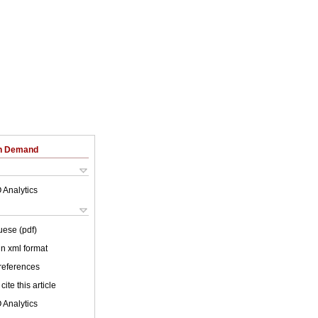
on Demand
 Analytics
uese (pdf)
 in xml format
 references
cite this article
 Analytics