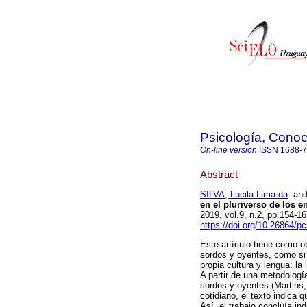
Psicología, Conoc
On-line version
ISSN
1688-
Abstract
SILVA, Lucila Lima da
an
en el pluriverso de los e
2019, vol.9, n.2, pp.154-
https://doi.org/10.26864/p
Este artículo tiene como ob
sordos y oyentes, como si
propia cultura y lengua: l
A partir de una metodologí
sordos y oyentes (Martins, 
cotidiano, el texto indica 
Así, el trabajo concluía i