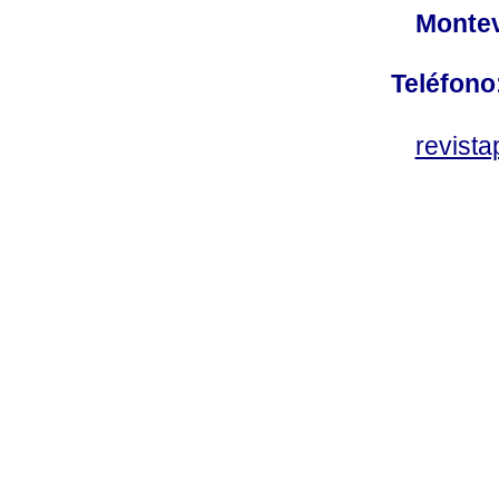
Montev
Teléfono
revist