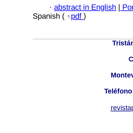
·
abstract in English
|
Por
Spanish (
pdf
)
Tristá
C
Montev
Teléfono
revist