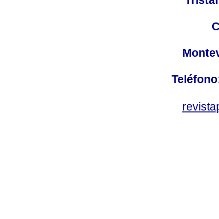
C
Montev
Teléfono
revist