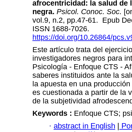
afrocentricidad: la salud de 
negra.
Psicol. Conoc. Soc.
[on
vol.9, n.2, pp.47-61. Epub De
ISSN 1688-7026.
https://doi.org/10.26864/pcs.v
Este artículo trata del ejercici
investigadores negros para inte
Psicología - Enfoque CTS - Afr
saberes instituidos ante la sa
la apuesta en una producción d
es cuestionada a partir de la 
de la subjetividad afrodescend
Keywords :
Enfoque CTS; psic
·
abstract in English
|
Por