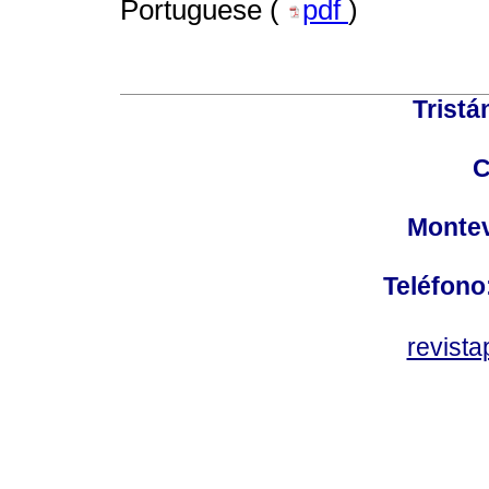
Portuguese (
pdf
)
Tristá
C
Montev
Teléfono
revist