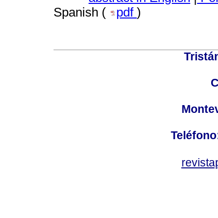
Spanish (
pdf
)
Tristá
C
Montev
Teléfono
revist