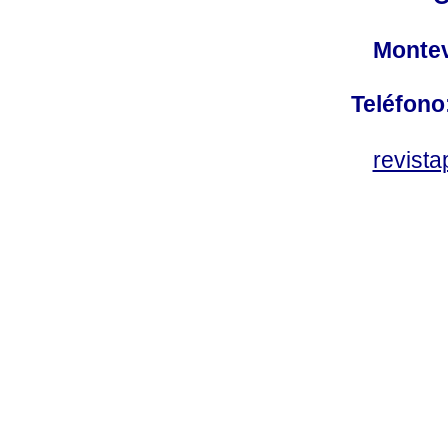
Montev
Teléfono
revist