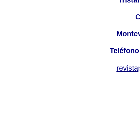
C
Montev
Teléfono
revist