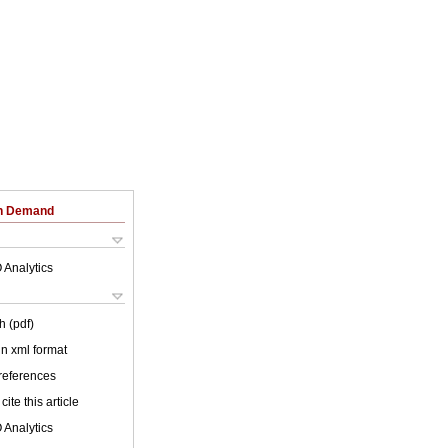
on Demand
 Analytics
h (pdf)
 in xml format
 references
cite this article
 Analytics