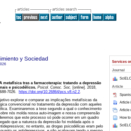
imiento y Sociedad
Services 
7026
Journal
SciELO
A metafísica tras a farmacoterapia: tratando a depressão
Article
ais e psicodélicos.
Psicol. Conoc. Soc.
[online]. 2018,
 1688-7026.
https://doi.org/10.26864/pcs.v8.n2.2
.
Spanis
jetivo explorar e comparar as implicações metafísicas da
Article
gica convencional no tratamento da depressão com aqueles
lica. Examinaremos a tese segundo a qual o conhecimento
Article
sobre nós molda nossa auto-imagem e nossa compreensão
nderemos que este processo só pode ocorrer em um quadro
How to 
egado que a natureza da depressão foi moldada após o
SciELO
tidepressivos; no entanto, as drogas psicodélicas eram pelo
quanto os antidepressivos, e não acabavam tendo o mesmo