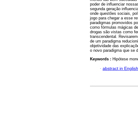
poder de influenciar nossa
segunda geração influenci
onde questões sociais, p
jogo para chegar a esse r
paradigmas promovidos por
como fórmulas mágicas dest
drogas são vistas como fe
transcendental. Revisarem
de um paradigma reducioni
objetividade das explicaçõ
o novo paradigma que se 
Keywords :
Hipótese mono
·
abstract in Englis