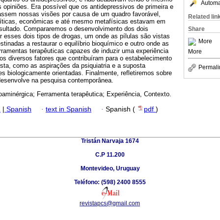
Automat
s opiniões. Era possível que os antidepressivos de primeira e
assem nossas visões por causa de um quadro favorável,
Related lin
olíticas, econômicas e até mesmo metafísicas estavam em
esultado. Compararemos o desenvolvimento dos dois
Share
 esses dois tipos de drogas, um onde as pílulas são vistas
More
inadas a restaurar o equilíbrio bioquímico e outro onde as
rramentas terapêuticas capazes de induzir uma experiência
More
os diversos fatores que contribuíram para o estabelecimento
sta, como as aspirações da psiquiatria e a suposta
Permali
es biologicamente orientadas. Finalmente, refletiremos sobre
desenvolve na pesquisa contemporânea.
aminérgica; Ferramenta terapêutica; Experiência, Contexto.
h
|
Spanish
·
text in Spanish
·
Spanish (
pdf
)
Tristán Narvaja 1674
C.P 11.200
Montevideo, Uruguay
Teléfono: (598) 2400 8555
revistapcs@gmail.com