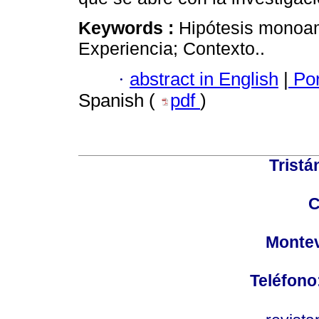
Keywords :
Hipótesis monoam
Experiencia; Contexto..
·
abstract in English
|
Por
Spanish (
pdf
)
Tristá
C
Montev
Teléfono