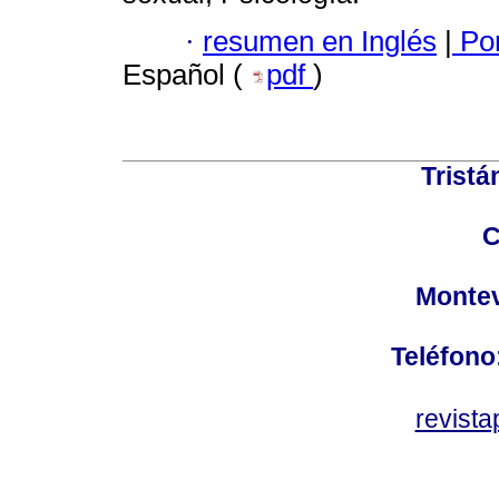
·
resumen en Inglés
|
Por
Español (
pdf
)
Tristá
C
Montev
Teléfono
revist