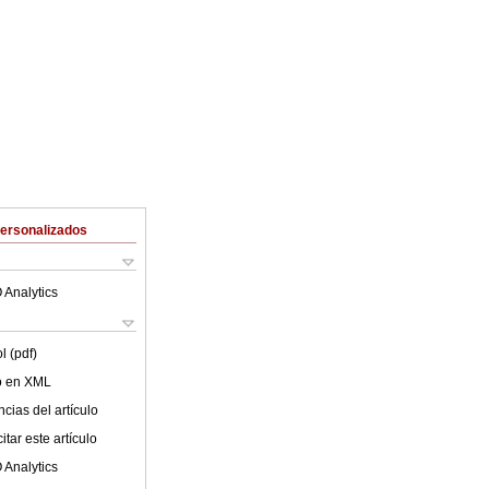
Personalizados
 Analytics
l (pdf)
lo en XML
cias del artículo
tar este artículo
 Analytics