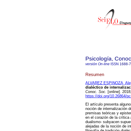
Psicología, Conoc
versión On-line
ISSN
1688-
Resumen
ALVAREZ ESPINOZA, Alej
dialéctico de internaliz
Conoc. Soc.
[online]. 201
https://doi.org/10.26864/p
El artículo presenta algun
noción de internalización d
premisas teóricas y episte
en el corazón de la crítica
dualismo- subyacen supues
alejadas de la noción de i
filosofía de tradición dia