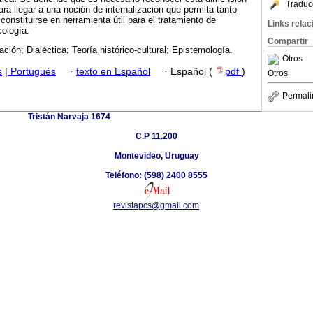
Traduc
ara llegar a una noción de internalización que permita tanto
onstituirse en herramienta útil para el tratamiento de
Links rela
ología.
Compartir
zación; Dialéctica; Teoría histórico-cultural; Epistemología.
Otros
s
|
Portugués
·
texto en Español
·
Español (
pdf
)
Otros
Permali
Tristán Narvaja 1674
C.P 11.200
Montevideo, Uruguay
Teléfono: (598) 2400 8555
revistapcs@gmail.com