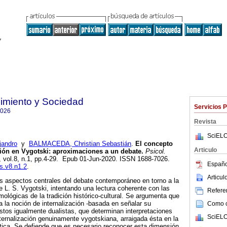
imiento y Sociedad
Servicios 
7026
Revista
SciELO
andro
y
BALMACEDA, Christian Sebastián
.
El concepto
Articulo
ación en Vygotski: aproximaciones a un debate.
Psicol.
8, vol.8, n.1, pp.4-29. Epub 01-Jun-2020. ISSN 1688-7026.
Españo
cs.v8.n1.2
.
Articu
os aspectos centrales del debate contemporáneo en torno a la
e L. S. Vygotski, intentando una lectura coherente con las
Referen
mológicas de la tradición histórico-cultural. Se argumenta que
 a la noción de internalización -basada en señalar su
Como ci
tos igualmente dualistas, que determinan interpretaciones
SciELO
nternalización genuinamente vygotskiana, arraigada ésta en la
léctica. Se defiende que es necesario reconocer esta dimensión