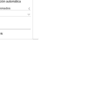
ción automática
cionados
nk