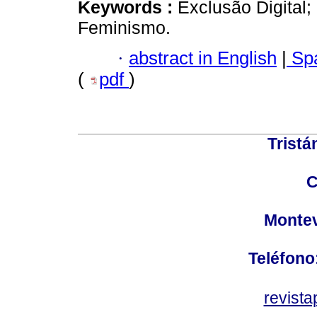
Keywords :
Exclusão Digital;
Feminismo.
·
abstract in English
|
Spa
(
pdf
)
Tristá
C
Montev
Teléfono
revist