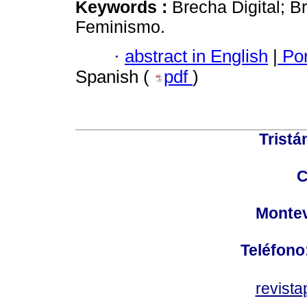
Keywords :
Brecha Digital; B
Feminismo.
·
abstract in English
|
Por
Spanish (
pdf
)
Tristá
C
Montev
Teléfono
revist