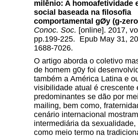
milênio: A homoafetividade 
social baseada na filosofia
comportamental gØy (g-zero-
Conoc. Soc.
[online]. 2017, vol
pp.199-225. Epub May 31, 2
1688-7026.
O artigo aborda o coletivo m
de homem g0y foi desenvolvi
também a América Latina e ou
visibilidade atual é crescente
predominantes se dão por meio
mailing, bem como, fraternid
cenário internacional mostra
intermediária da sexualidade
como meio termo na tradicion