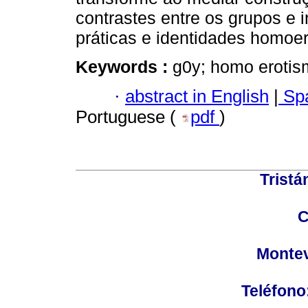
contrastes entre os grupos e i
práticas e identidades homoer
Keywords :
g0y; homo erotism
·
abstract in English
|
Spa
Portuguese (
pdf
)
Tristá
C
Montev
Teléfono