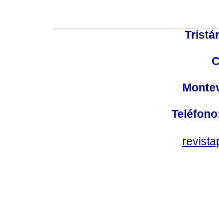
Tristá
C
Montev
Teléfono
revist