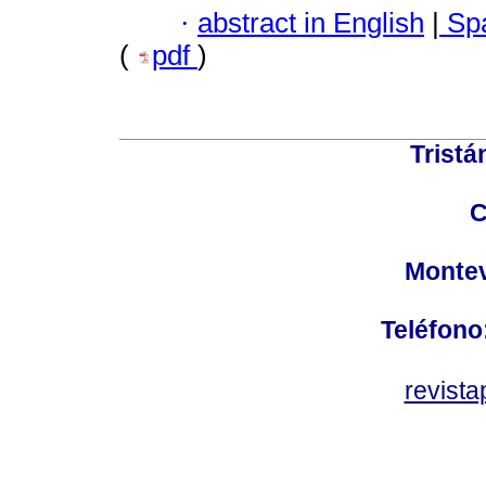
·
abstract in English
|
Spa
(
pdf
)
Tristá
C
Montev
Teléfono
revist