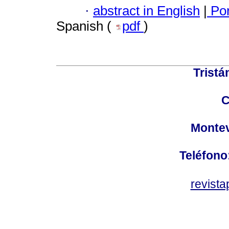
·
abstract in English
|
Por
Spanish (
pdf
)
Tristá
C
Montev
Teléfono
revist