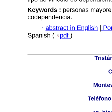
Keywords :
personas mayores
codependencia.
·
abstract in English
|
Por
Spanish (
pdf
)
Tristá
C
Montev
Teléfono