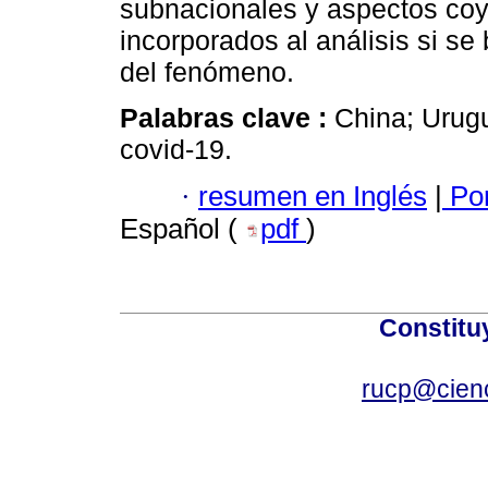
subnacionales y aspectos coy
incorporados al análisis si s
del fenómeno.
Palabras clave :
China; Urug
covid-19.
·
resumen en Inglés
|
Por
Español (
pdf
)
Constitu
rucp@cienc