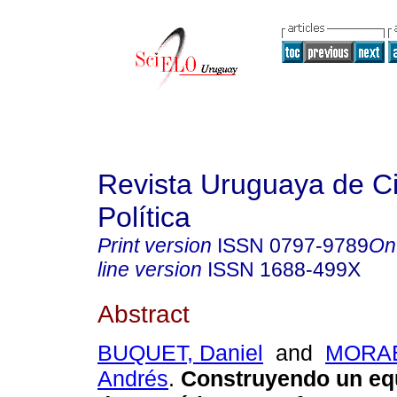
Revista Uruguaya de C
Política
Print version
ISSN
0797-9789
On
line version
ISSN
1688-499X
Abstract
BUQUET, Daniel
and
MORAE
Andrés
.
Construyendo un equ