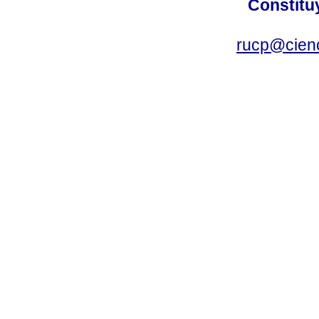
Constitu
rucp@cienc