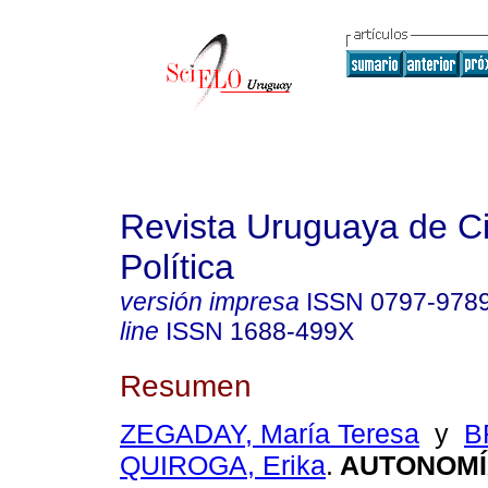
Revista Uruguaya de C
Política
versión impresa
ISSN
0797-978
line
ISSN
1688-499X
Resumen
ZEGADAY, María Teresa
y
B
QUIROGA, Erika
.
AUTONOMÍ