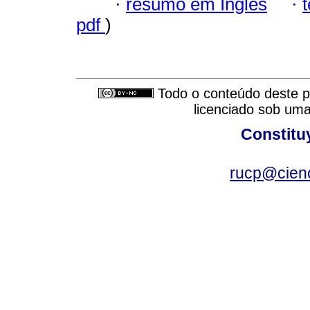
·
resumo em Inglês
·
pdf
)
Todo o conteúdo deste pe
licenciado sob um
Constitu
rucp@cienc