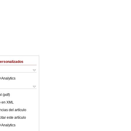
Personalizados
 Analytics
l (pdf)
lo en XML
cias del artículo
tar este artículo
 Analytics