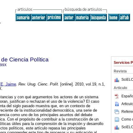
de Ciencia Política
Servicios 
499X
Revista
SciELO
E, Jaime
.
Rev. Urug. Cienc. Polít.
[online]. 2010, vol.19, n.1,
Articulo
X.
Españo
tancias y con qué argumentos los actores de un sistema
oran, justifican o rechazan el uso de la violencia? El caso
Articu
nta del siglo pasado muestra que, en un contexto de
reciente de la institucionalidad democrática, una serie de
Referen
olencia como uno de los principales asuntos del debate
tica. Con el propósito de contribuir a la construcción de un
Como ci
íticas útiles para la comprensión de la irrupción y desarrollo
SciELO
ictos políticos, este artículo repasa las principales
ara comprender este tipo de procesos y su aplicación al