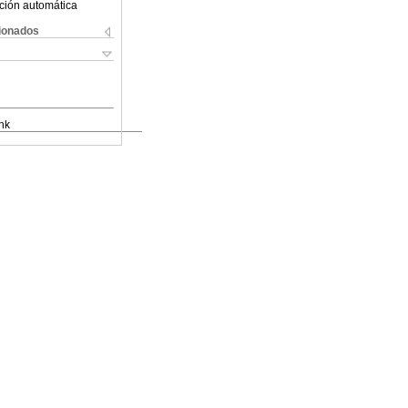
ción automática
cionados
nk