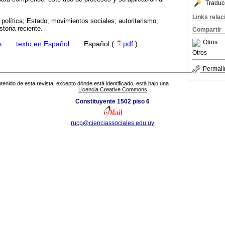
Traduc
Links rela
 política; Estado; movimientos sociales; autoritarismo;
toria reciente.
Compartir
Otros
s
·
texto en Español
·
Español (
pdf
)
Otros
Permali
tenido de esta revista, excepto dónde está identificado, está bajo una
Licencia Creative Commons
Constituyente 1502 piso 6
rucp@cienciassociales.edu.uy