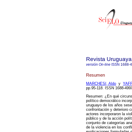
Revista Uruguaya 
versión On-line
ISSN
1688-
Resumen
MARCHESI, Aldo
y
YAFF
pp.95-118. ISSN 1688-499
Resumen: ¿En qué circuns
político democrático incorp
uruguayo de los años sese
confrontación y deterioro c
actores incorporaron la vi
público y de la acción polí
conjunto de categorías anal
de la violencia en los confl
explicaciones formuladas p