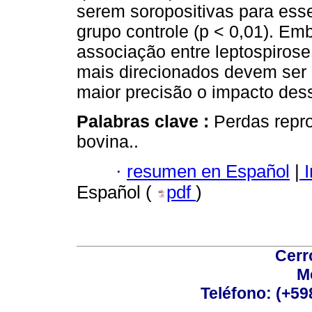
serem soropositivas para es
grupo controle (p < 0,01). Em
associação entre leptospirose
mais direcionados devem ser 
maior precisão o impacto des
Palabras clave :
Perdas repro
bovina..
·
resumen en Español
|
I
Español (
pdf
)
Cerr
M
Teléfono: (+5