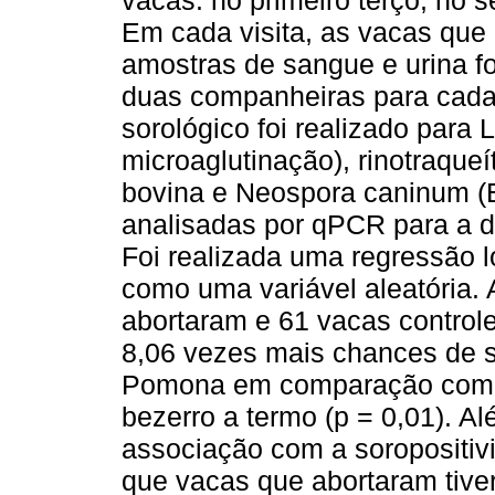
vacas: no primeiro terço, no 
Em cada visita, as vacas que 
amostras de sangue e urina f
duas companheiras para cada
sorológico foi realizado para 
microaglutinação), rinotraqueít
bovina e Neospora caninum (E
analisadas por qPCR para a d
Foi realizada uma regressão l
como uma variável aleatória. 
abortaram e 61 vacas control
8,06 vezes mais chances de s
Pomona em comparação com v
bezerro a termo (p = 0,01). Al
associação com a soropositi
que vacas que abortaram tiv