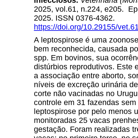
infecciosos.
Veterinaria (Mont
2025, vol.61, n.224, e205. Ep
2025. ISSN 0376-4362.
https://doi.org/10.29155/vet.6
A leptospirose é uma zoonose
bem reconhecida, causada po
spp. Em bovinos, sua ocorrên
distúrbios reprodutivos. Este
a associação entre aborto, so
níveis de excreção urinária 
corte não vacinadas no Urugua
controle em 31 fazendas sem 
leptospirose por pelo menos 
monitoradas 25 vacas prenhe
gestação. Foram realizadas tr