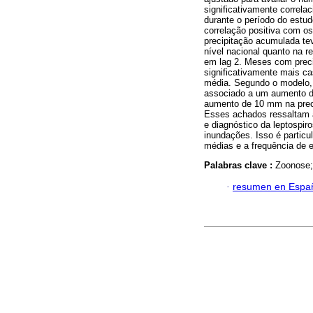
significativamente correla
durante o período do estu
correlação positiva com os
precipitação acumulada te
nível nacional quanto na r
em lag 2. Meses com prec
significativamente mais c
média. Segundo o modelo,
associado a um aumento d
aumento de 10 mm na prec
Esses achados ressaltam a
e diagnóstico da leptospi
inundações. Isso é partic
médias e a frequência de 
Palabras clave :
Zoonose;
·
resumen en Espa