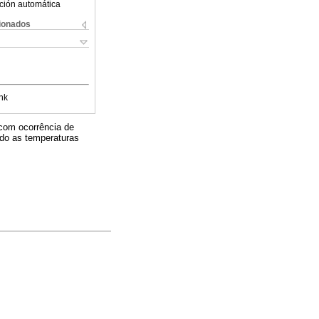
ción automática
cionados
nk
com ocorrência de
ndo as temperaturas