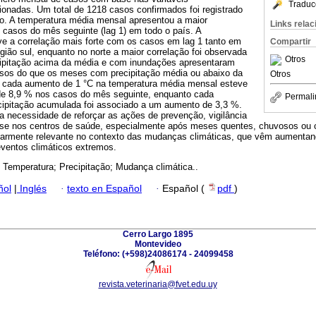
Traduc
cionadas. Um total de 1218 casos confirmados foi registrado
do. A temperatura média mensal apresentou a maior
Links rela
 casos do mês seguinte (lag 1) em todo o país. A
ve a correlação mais forte com os casos em lag 1 tanto em
Compartir
egião sul, enquanto no norte a maior correlação foi observada
Otros
ipitação acima da média e com inundações apresentaram
asos do que os meses com precipitação média ou abaixo da
Otros
 cada aumento de 1 °C na temperatura média mensal esteve
e 8,9 % nos casos do mês seguinte, enquanto cada
Permali
ipitação acumulada foi associado a um aumento de 3,3 %.
 necessidade de reforçar as ações de prevenção, vigilância
rose nos centros de saúde, especialmente após meses quentes, chuvosos ou 
ularmente relevante no contexto das mudanças climáticas, que vêm aumenta
eventos climáticos extremos.
 Temperatura; Precipitação; Mudança climática..
ñol
|
Inglés
·
texto en Español
·
Español (
pdf
)
Cerro Largo 1895
Montevideo
Teléfono: (+598)24086174 - 24099458
revista.veterinaria@fvet.edu.uy