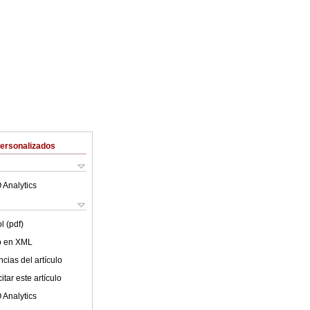
Personalizados
 Analytics
l (pdf)
lo en XML
cias del artículo
tar este artículo
 Analytics