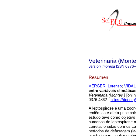
Veterinaria (Mont
versión impresa
ISSN
0376-
Resumen
VERGER, Lorenzo
;
VIDAL
entre variáveis climátic
Veterinaria (Montev.)
[onli
0376-4362.
https://doi.or
A leptospirose é uma zoono
endêmica e afeta principal
estudo teve como objetivo 
humanos de leptospirose no
correlacionadas com os ca
períodos de defasagem (la
ajustado para avaliar o n