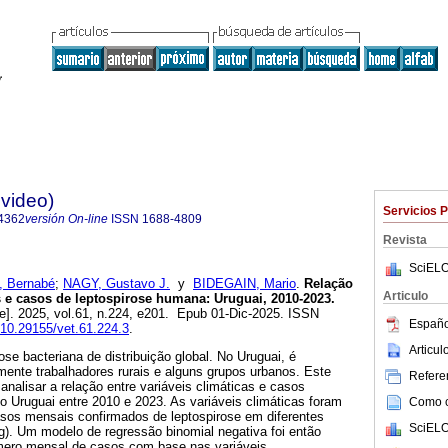
evideo)
Servicios 
4362
versión On-line
ISSN
1688-4809
Revista
SciELO
, Bernabé
;
NAGY, Gustavo J.
y
BIDEGAIN, Mario
.
Relação
Articulo
as e casos de leptospirose humana: Uruguai, 2010-2023.
ne]. 2025, vol.61, n.224, e201. Epub 01-Dic-2025. ISSN
Españo
g/10.29155/vet.61.224.3
.
Articu
se bacteriana de distribuição global. No Uruguai, é
mente trabalhadores rurais e alguns grupos urbanos. Este
Referen
analisar a relação entre variáveis climáticas e casos
 Uruguai entre 2010 e 2023. As variáveis climáticas foram
Como ci
sos mensais confirmados de leptospirose em diferentes
SciELO
g). Um modelo de regressão binomial negativa foi então
úmero mensal de casos com base nas variáveis