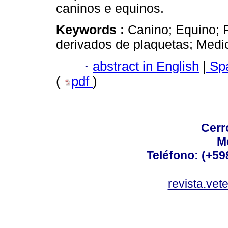
caninos e equinos.
Keywords :
Canino; Equino; 
derivados de plaquetas; Medic
·
abstract in English
|
Spa
(
pdf
)
Cerr
M
Teléfono: (+5
revista.vet