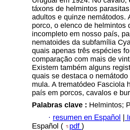
Uruguai em 1924. No cavalo, e
táxons de helmintos parasita
adultos e quinze nemátodos. 
porco, o elenco de helmintos 
incompleto em nosso país, par
nematoides da subfamília Cya
quais apenas três espécies f
comparação com mais de vinte
Existem também alguns regist
quais se destaca o nemátodo p
mula. A trematódeo Fasciola h
país em porcos, cavalos e bur
Palabras clave :
Helmintos; 
·
resumen en Español
|
I
Español (
pdf
)