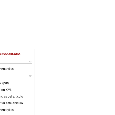
Personalizados
 Analytics
l (pdf)
lo en XML
cias del artículo
tar este artículo
 Analytics