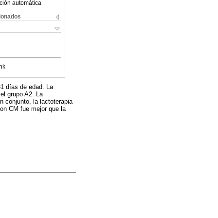
ción automática
cionados
nk
81 días de edad. La
el grupo A2. La
n conjunto, la lactoterapia
con CM fue mejor que la