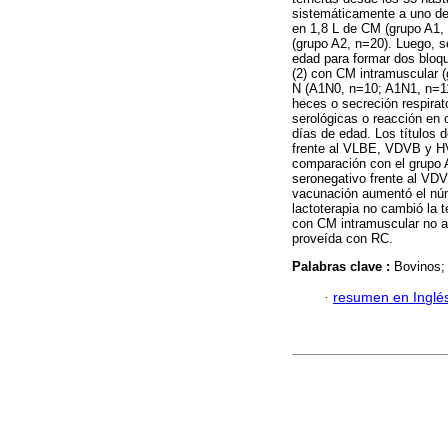
sistemáticamente a uno de
en 1,8 L de CM (grupo A1, 
(grupo A2, n=20). Luego, s
edad para formar dos bloqu
(2) con CM intramuscular (
N (A1N0, n=10; A1N1, n=11
heces o secreción respirat
serológicas o reacción en 
días de edad. Los títulos d
frente al VLBE, VDVB y HV
comparación con el grupo A2
seronegativo frente al VDV
vacunación aumentó el núm
lactoterapia no cambió la t
con CM intramuscular no af
proveída con RC.
Palabras clave :
Bovinos; 
·
resumen en Inglé