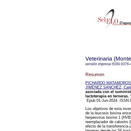
Veterinaria (Mont
versión impresa
ISSN
0376-
Resumen
PICHARDO MATAMOROS, D
JIMENEZ SANCHEZ, Carlo
asociada con el suminist
lactoterapia en terneras.
V
Epub 01-Jun-2024. ISSN
Los objetivos de esta inve
de la leucosis bovina enzoó
herpesvirus bovino 1 (HVB-
reemplazador de calostro (
efecto de la transferencia
terneras desde los 55 hast