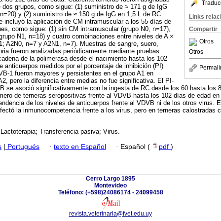
Traduc
 dos grupos, como sigue: (1) suministro de ≈ 171 g de IgG
n=20) y (2) suministro de ≈ 150 g de IgG en 1,5 L de RC
Links rela
e incluyó la aplicación de CM intramuscular a los 55 días de
es, como sigue: (1) sin CM intramuscular (grupo N0, n=17),
Compartir
grupo N1, n=18) y cuatro combinaciones entre niveles de A ×
Otros
; A2N0, n=7 y A2N1, n=7). Muestras de sangre, suero,
oria fueron analizadas periódicamente mediante pruebas
Otros
cadena de la polimerasa desde el nacimiento hasta los 102
e anticuerpos medidos por el porcentaje de inhibición (PI)
Permali
B-1 fueron mayores y persistentes en el grupo A1 en
, pero la diferencia entre medias no fue significativa. El PI-
B se asoció significativamente con la ingesta de RC desde los 60 hasta los 
ero de terneras seropositivas frente al VDVB hasta los 102 días de edad en 
endencia de los niveles de anticuerpos frente al VDVB ni de los otros virus. E
ectó la inmunocompetencia frente a los virus, pero en terneras calostradas 
Lactoterapia; Transferencia pasiva; Virus.
s
|
Portugués
·
texto en Español
·
Español (
pdf
)
Cerro Largo 1895
Montevideo
Teléfono: (+598)24086174 - 24099458
revista.veterinaria@fvet.edu.uy