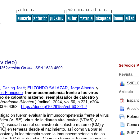
evideo)
Servicios 
4362
versión On-line
ISSN
1688-4809
Revista
SciELO
erling José
;
ELIZONDO SALAZAR, Jorge Alberto
y
Articulo
s Francisco
.
Inmunocompetencia frente a los virus
ro de calostro materno, reemplazador de calostro y
Españo
eterinaria (Montev.)
[online]. 2024, vol.60, n.221, e204.
 0376-4362.
https://doi.org/10.29155/vet.60.221.7
.
Articu
stigación fueron evaluar la inmunocompetencia frente al virus
Referen
tica (VLBE), virus de la diarrea viral bovina (VDVB) y
1) asociada con el suministro de calostro materno (CM) y
Como ci
RC) en terneras desde el nacimiento, así como valorar el
SciELO
 pasiva y la lactoterapia sobre la inmunocompetencia de las
a los 102 días de edad. Cuarenta terneras fueron asignadas