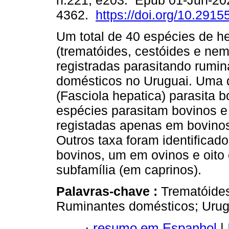
n.221, e203. Epub 01-Jun-20
4362.
https://doi.org/10.2915
Um total de 40 espécies de h
(trematóides, cestóides e nem
registradas parasitando rumin
domésticos no Uruguai. Uma 
(Fasciola hepatica) parasita b
espécies parasitam bovinos e
registadas apenas em bovino
Outros taxa foram identificad
bovinos, um em ovinos e oito 
subfamília (em caprinos).
Palavras-chave :
Trematóides
Ruminantes domésticos; Urug
·
resumo em Espanhol
|