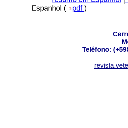
Espanhol (
pdf
)
Cerr
M
Teléfono: (+5
revista.vet