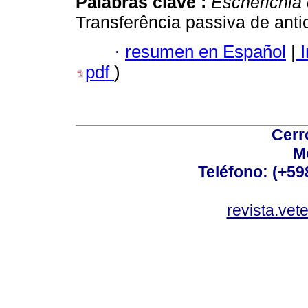
Palabras clave :
Escherichia 
Transferência passiva de anti
·
resumen en Español
|
I
pdf
)
Cerr
M
Teléfono: (+5
revista.vet