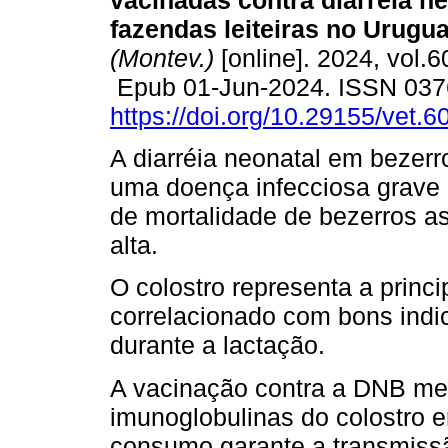
vacinadas contra diarreia n
fazendas leiteiras no Urugua
(Montev.)
[online]. 2024, vol.6
Epub 01-Jun-2024. ISSN 037
https://doi.org/10.29155/vet.6
A diarréia neonatal em bezer
uma doença infecciosa grave 
de mortalidade de bezerros a
alta.
O colostro representa a princi
correlacionado com bons indi
durante a lactação.
A vacinação contra a DNB me
imunoglobulinas do colostro 
consumo garante a transmissã