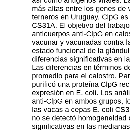
así como antígenos virales. L
más altas entre los genes de v
terneros en Uruguay. ClpG es 
CS31A. El objetivo del trabajo
anticuerpos anti-ClpG en calos
vacunar y vacunadas contra l
estado funcional de la glándu
diferencias significativas en 
Las diferencias en términos d
promedio para el calostro. Par
purificó una proteína ClpG r
expresión en E. coli. Los aná
anti-ClpG en ambos grupos, lo 
las vacas a cepas E. coli CS3
no se detectó homogeneidad de
significativas en las mediana