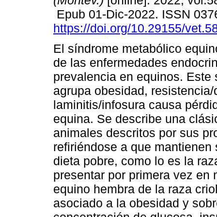
(Montev.)
[online]. 2022, vol.5
Epub 01-Dic-2022. ISSN 037
https://doi.org/10.29155/vet.5
El síndrome metabólico equi
de las enfermedades endocri
prevalencia en equinos. Este
agrupa obesidad, resistencia/d
laminitis/infosura causa pérdi
equina. Se describe una clási
animales descritos por sus pro
refiriéndose a que mantienen 
dieta pobre, como lo es la raza
presentar por primera vez en 
equino hembra de la raza criol
asociado a la obesidad y sobr