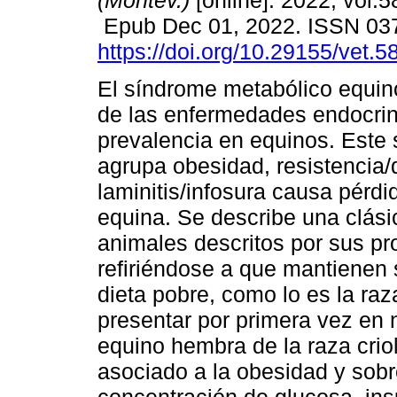
(Montev.)
[online]. 2022, vol.5
Epub Dec 01, 2022. ISSN 03
https://doi.org/10.29155/vet.5
El síndrome metabólico equi
de las enfermedades endocri
prevalencia en equinos. Este
agrupa obesidad, resistencia/d
laminitis/infosura causa pérdi
equina. Se describe una clási
animales descritos por sus pro
refiriéndose a que mantienen 
dieta pobre, como lo es la raza
presentar por primera vez en 
equino hembra de la raza criol
asociado a la obesidad y sobr