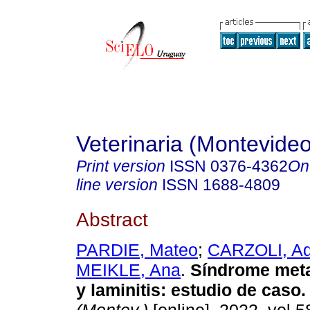
Veterinaria (Montevideo
Print version
ISSN
0376-4362
On
line version
ISSN
1688-4809
Abstract
PARDIE, Mateo
;
CARZOLI, Ad
MEIKLE, Ana
.
Síndrome meta
y laminitis: estudio de caso.