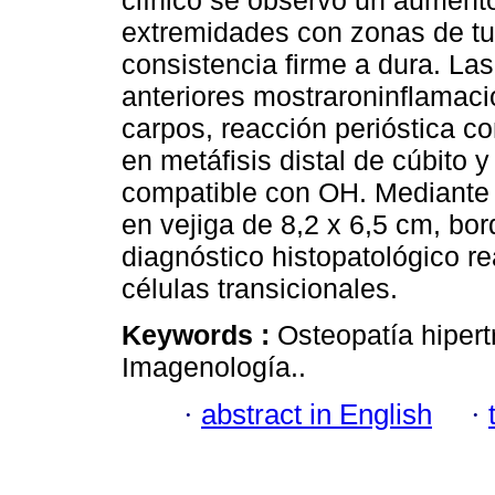
clínico se observó un aumento 
extremidades con zonas de tu
consistencia firme a dura. La
anteriores mostraroninflamaci
carpos, reacción perióstica c
en metáfisis distal de cúbito 
compatible con OH. Mediante 
en vejiga de 8,2 x 6,5 cm, bord
diagnóstico histopatológico r
células transicionales.
Keywords :
Osteopatía hipert
Imagenología..
·
abstract in English
·