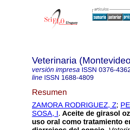
Veterinaria (Montevideo
versión impresa
ISSN
0376-436
line
ISSN
1688-4809
Resumen
ZAMORA RODRIGUEZ, Z
;
PE
SOSA, I
.
Aceite de girasol o
uso oral
como tratamiento e