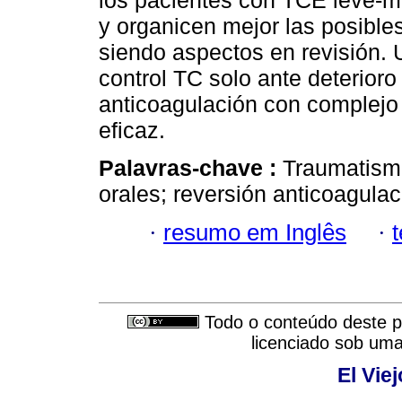
los pacientes con TCE leve-m
y organicen mejor las posible
siendo aspectos en revisión. 
control TC solo ante deterioro
anticoagulación con complejo
eficaz.
Palavras-chave :
Traumatismo
orales; reversión anticoagula
·
resumo em Inglês
·
Todo o conteúdo deste pe
licenciado sob um
El Vie