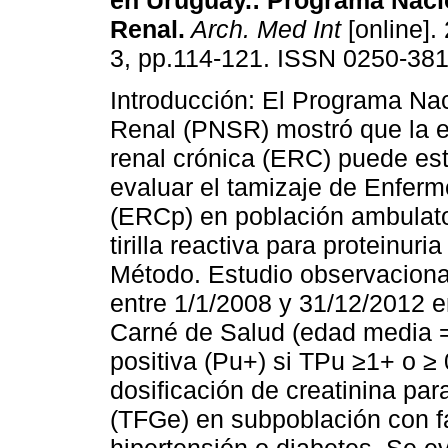
en Uruguay.: Programa Naci
Renal.
Arch. Med Int
[online]. 
3, pp.114-121. ISSN 0250-381
Introducción: El Programa Na
Renal (PNSR) mostró que la 
renal crónica (ERC) puede esta
evaluar el tamizaje de Enfer
(ERCp) en población ambulato
tirilla reactiva para proteinur
Método. Estudio observacional,
entre 1/1/2008 y 31/12/2012 
Carné de Salud (edad media =
positiva (Pu+) si TPu ≥1+ o ≥ 
dosificación de creatinina par
(TFGe) en subpoblación con f