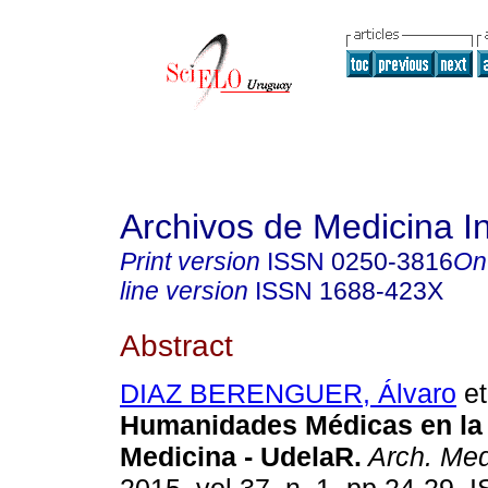
Archivos de Medicina I
Print version
ISSN
0250-3816
On
line version
ISSN
1688-423X
Abstract
DIAZ BERENGUER, Álvaro
et
Humanidades Médicas en la 
Medicina - UdelaR
.
Arch. Med