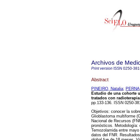
Archivos de Medic
Print version
ISSN
0250-381
Abstract
PINEIRO, Natalia
;
PERNA,
Estudio de una cohorte 
tratados con radioterapi
pp.133-136. ISSN 0250-38
Objetivos: conocer la sobr
Glioblastoma multiforme (
Nacional de Recursos (FNR)
pronósticos. Metodología:
Temozolamida entre mayo d
datos del FNR. Resultados
global fue de 18 meses. Vi