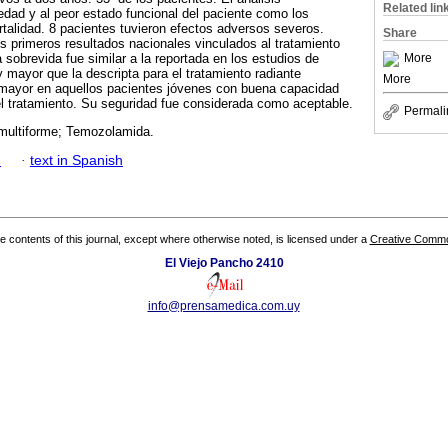
Related lin
 edad y al peor estado funcional del paciente como los
rtalidad. 8 pacientes tuvieron efectos adversos severos.
Share
s primeros resultados nacionales vinculados al tratamiento
More
obrevida fue similar a la reportada en los estudios de
y mayor que la descripta para el tratamiento radiante
More
s mayor en aquellos pacientes jóvenes con buena capacidad
 del tratamiento. Su seguridad fue considerada como aceptable.
Permali
multiforme; Temozolamida.
h
·
text in Spanish
the contents of this journal, except where otherwise noted, is licensed under a
Creative Common
El Viejo Pancho 2410
info@prensamedica.com.uy