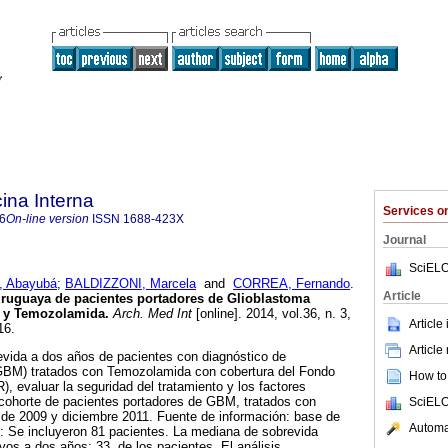
ina Interna
Services 
6
On-line version
ISSN
1688-423X
Journal
SciELO
 Abayubá
;
BALDIZZONI, Marcela
and
CORREA, Fernando
.
Article
uruguaya de pacientes portadores de Glioblastoma
a y Temozolamida.
Arch. Med Int
[online]. 2014, vol.36, n. 3,
Article
16.
Article
evida a dos años de pacientes con diagnóstico de
GBM) tratados con Temozolamida con cobertura del Fondo
How to 
, evaluar la seguridad del tratamiento y los factores
 cohorte de pacientes portadores de GBM, tratados con
SciELO
e 2009 y diciembre 2011. Fuente de información: base de
Automat
: Se incluyeron 81 pacientes. La mediana de sobrevida
vos a dos años: 33 de los pacientes. El análisis