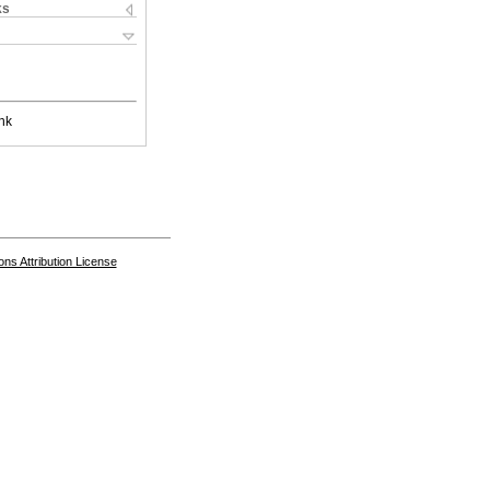
ks
nk
s Attribution License