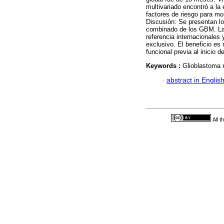
multivariado encontró a la
factores de riesgo para mo
Discusión: Se presentan lo
combinado de los GBM. La s
referencia internacionales 
exclusivo. El beneficio e
funcional previa al inicio
Keywords :
Glioblastoma 
·
abstract in Englis
All 