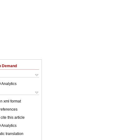
on Demand
 Analytics
 in xml format
 references
cite this article
 Analytics
ic translation