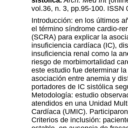
sistólica.
Arch. Med Int
[onlin
vol.36, n. 3, pp.95-100. ISSN
Introducción: en los últimos a
el término síndrome cardio-re
(SCRA) para explicar la asoci
insuficiencia cardíaca (IC), di
insuficiencia renal como la a
riesgo de morbimortalidad card
este estudio fue determinar l
asociación entre anemia y dis
portadores de IC sistólica se
Metodología: estudio observac
atendidos en una Unidad Multid
Cardíaca (UMIC). Participaron
Criterios de inclusión: pacient