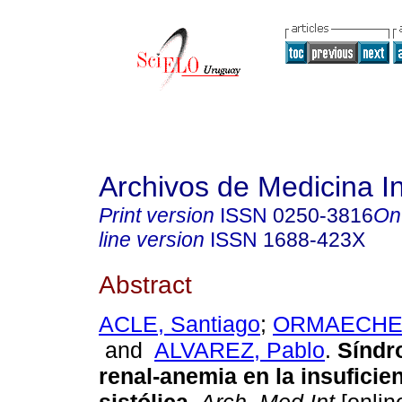
Archivos de Medicina I
Print version
ISSN
0250-3816
On
line version
ISSN
1688-423X
Abstract
ACLE, Santiago
;
ORMAECHEA,
and
ALVAREZ, Pablo
.
Síndr
renal-anemia en la insuficie